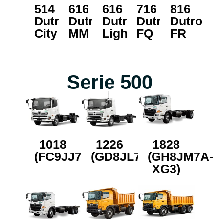
514
616
616
716
816
Dutro
Dutro
Dutro
Dutro
Dutro
City
MM
Light
FQ
FR
Serie 500
1018
1226
1828
(FC9JJ7A)
(GD8JL7A)
(GH8JM7A-
XG3)