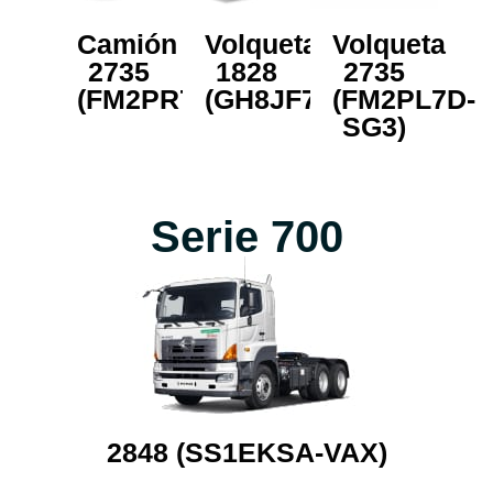
Camión
Volqueta
Volqueta
2735
1828
2735
(FM2PR7A)
(GH8JF7D)
(FM2PL7D-
SG3)
Serie 700
2848 (SS1EKSA-VAX)