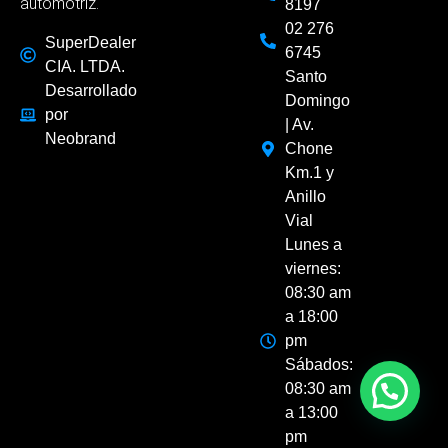
automotriz.
8197
02 276
SuperDealer
6745
CIA. LTDA.
Santo
Desarrollado
Domingo
por
| Av.
Neobrand
Chone
Km.1 y
Anillo
Vial
Lunes a
viernes:
08:30 am
a 18:00
pm
Sábados:
08:30 am
a 13:00
pm